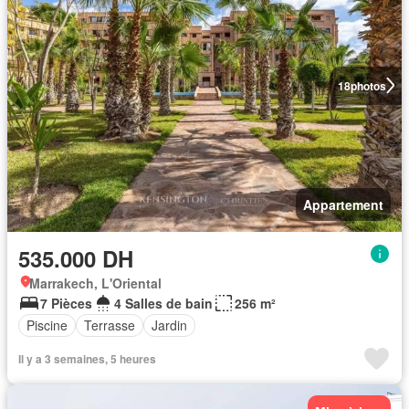
18
photos
Appartement
535.000 DH
Marrakech, L'Oriental
7 Pièces
4 Salles de bain
256 m²
Piscine
Terrasse
Jardin
Il y a 3 semaines, 5 heures