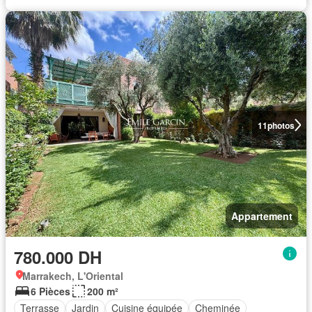
11
photos
Appartement
780.000 DH
Marrakech, L'Oriental
6 Pièces
200 m²
Terrasse
Jardin
Cuisine équipée
Cheminée