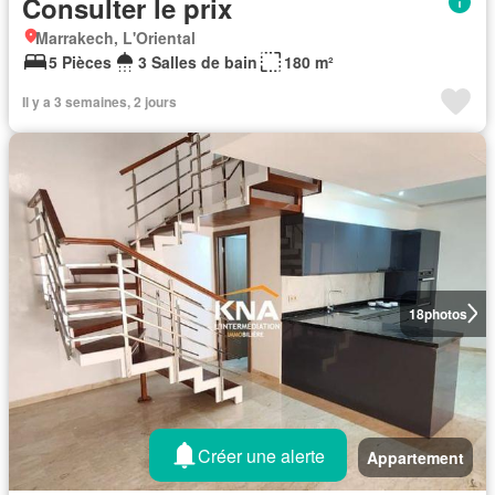
Consulter le prix
Marrakech, L'Oriental
5 Pièces
3 Salles de bain
180 m²
Il y a 3 semaines, 2 jours
18
photos
Créer une alerte
Appartement