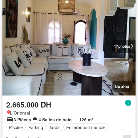
17
photos
Duplex
2.665.000 DH
L'Oriental
3 Pièces
4 Salles de bain
126 m²
Piscine
Parking
Jardin
Entièrement meublé