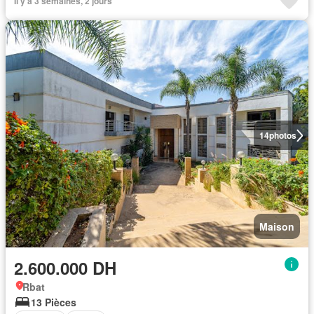
Il y a 3 semaines, 2 jours
14
photos
Maison
2.600.000 DH
Rbat
13 Pièces