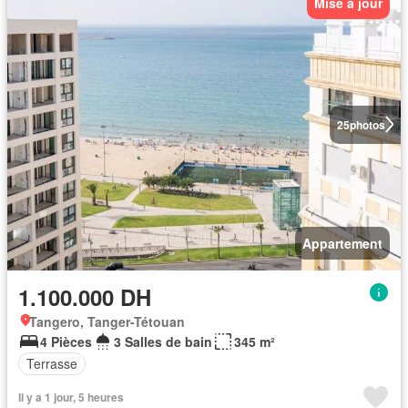
Mise à jour
25
photos
Appartement
1.100.000 DH
Tangero, Tanger-Tétouan
4 Pièces
3 Salles de bain
345 m²
Terrasse
Il y a 1 jour, 5 heures