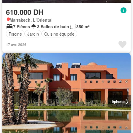
610.000 DH
Marrakech, L'Oriental
7 Pièces
3 Salles de bain
350 m²
Piscine
Jardin
Cuisine équipée
17 avr. 2026
19
photos