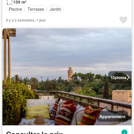
159 m²
Piscine
Terrasse
Jardin
Il y a 2 semaines, 1 jour
12
photos
Appartement
Consulter le prix