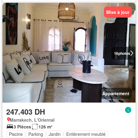
Mise à jour
16
photos
Appartement
247.403 DH
Marrakech, L'Oriental
3 Pièces
126 m²
Piscine
Parking
Jardin
Entièrement meublé