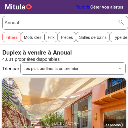
Favoris
Gérer vos alertes
Filtres
Mots-clés
Prix
Pièces
Salles de bains
Type de
Duplex à vendre à Anoual
4.031 propriétés disponibles
Trier par:
Les plus pertinents en premier
11
photos