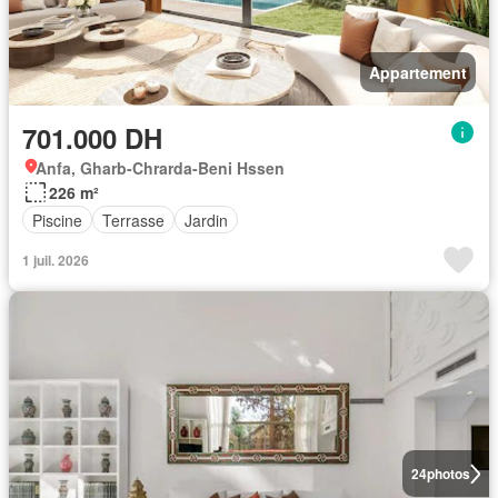
Appartement
701.000 DH
Anfa, Gharb-Chrarda-Beni Hssen
226 m²
Piscine
Terrasse
Jardin
1 juil. 2026
24
photos