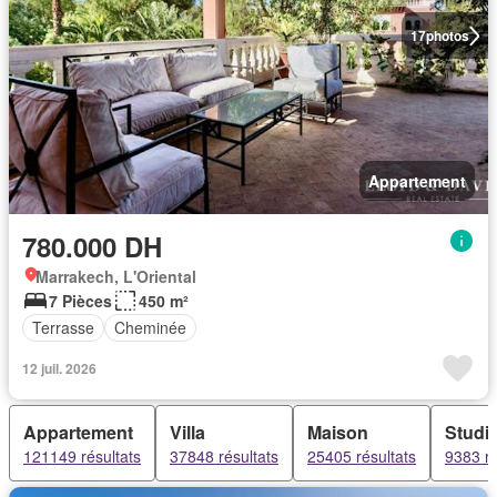
17
photos
Appartement
780.000 DH
Marrakech, L'Oriental
7 Pièces
450 m²
Terrasse
Cheminée
12 juil. 2026
Appartement
Villa
Maison
Studi
121149 résultats
37848 résultats
25405 résultats
9383 ré