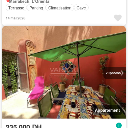
Marrakech, L'Oriental
Terrasse
Parking
Climatisation
Cave
14 mai 2026
20
photos
Appartement
235.000 DH