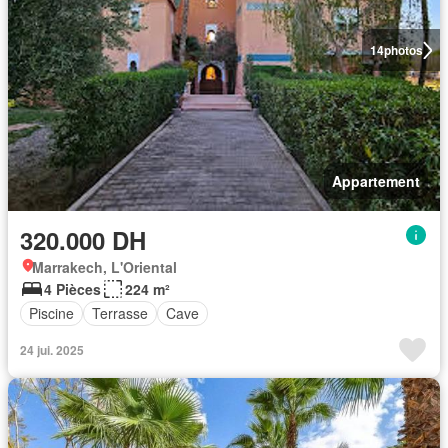
14
photos
Appartement
320.000 DH
Marrakech, L'Oriental
4 Pièces
224 m²
Piscine
Terrasse
Cave
24 jui. 2025