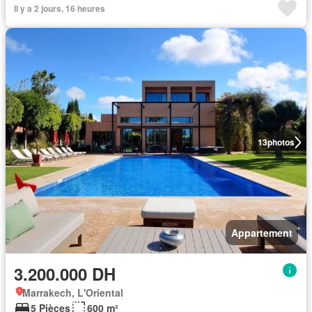
Il y a 2 jours, 16 heures
13
photos
Appartement
3.200.000 DH
Marrakech, L'Oriental
5 Pièces
600 m²