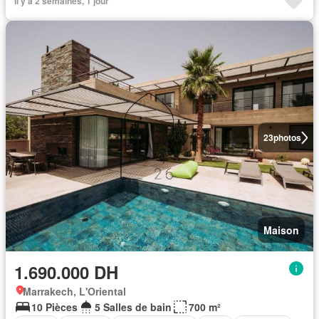
Il y a 2 semaines, 1 jour
23
photos
Maison
1.690.000 DH
Marrakech, L'Oriental
10 Pièces
5 Salles de bain
700 m²