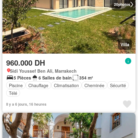
20
photos
Villa
960.000 DH
Sidi Youssef Ben Ali, Marrakech
5 Pièces
6 Salles de bain
354 m²
Piscine
Chauffage
Climatisation
Cheminée
Sécurité
Télé
Il y a 6 jours, 16 heures