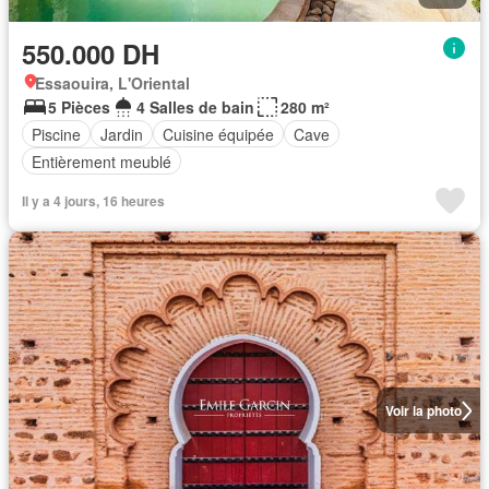
550.000 DH
Essaouira, L'Oriental
5 Pièces
4 Salles de bain
280 m²
Piscine
Jardin
Cuisine équipée
Cave
Entièrement meublé
Il y a 4 jours, 16 heures
Voir la photo