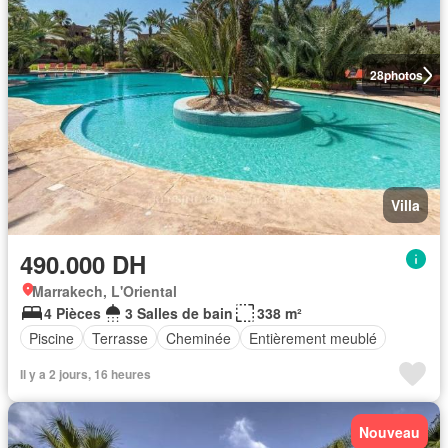
28
photos
Villa
490.000 DH
Marrakech, L'Oriental
4 Pièces
3 Salles de bain
338 m²
Piscine
Terrasse
Cheminée
Entièrement meublé
Il y a 2 jours, 16 heures
Nouveau