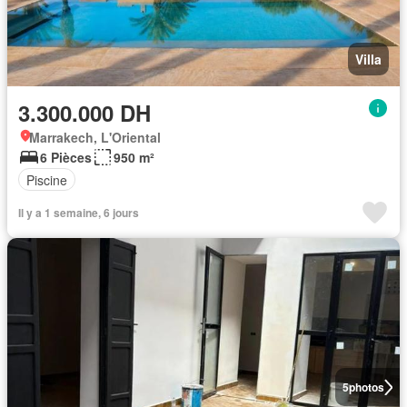
Villa
3.300.000 DH
Marrakech, L'Oriental
6 Pièces
950 m²
Piscine
Il y a 1 semaine, 6 jours
5
photos