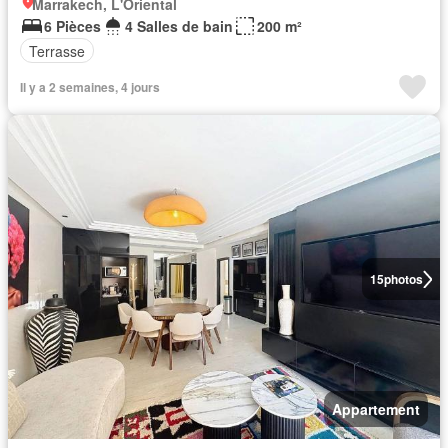
Marrakech, L'Oriental
6 Pièces
4 Salles de bain
200 m²
Terrasse
Il y a 2 semaines, 4 jours
15
photos
Appartement