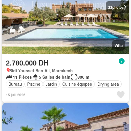
22
photos
Villa
2.780.000 DH
Sidi Youssef Ben Ali, Marrakech
11 Pièces
5 Salles de bain
800 m²
Bureau
Piscine
Jardin
Cuisine équipée
Drying area
15 juil. 2026