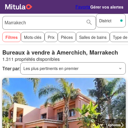
Favoris
Gérer vos alertes
District
Filtres
Mots-clés
Prix
Pièces
Salles de bains
Type de
Bureaux à vendre à Amerchich, Marrakech
1.311 propriétés disponibles
Trier par:
Les plus pertinents en premier
14
photos