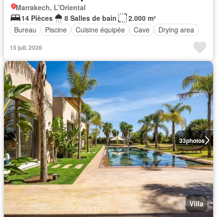
Marrakech, L'Oriental
14 Pièces
8 Salles de bain
2.000 m²
Bureau
Piscine
Cuisine équipée
Cave
Drying area
15 juil. 2026
33
photos
Villa