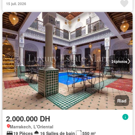
15 juil. 2026
24
photos
Riad
2.000.000 DH
Marrakech, L'Oriental
19 Pièces
16 Salles de bain
550 m²