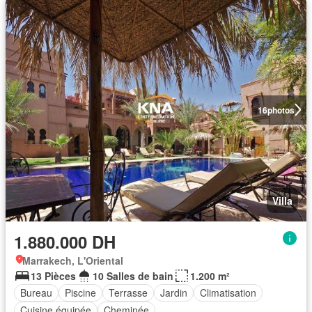
16
photos
Villa
1.880.000 DH
Marrakech, L'Oriental
13 Pièces
10 Salles de bain
1.200 m²
Bureau
Piscine
Terrasse
Jardin
Climatisation
Cuisine équipée
Cheminée