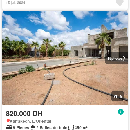
15 juil. 2026
19
photos
Villa
820.000 DH
Marrakech, L'Oriental
8 Pièces
2 Salles de bain
450 m²