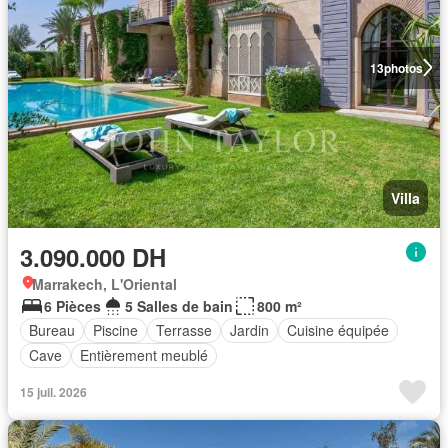
13
photos
Villa
3.090.000 DH
Marrakech, L'Oriental
6 Pièces
5 Salles de bain
800 m²
Bureau
Piscine
Terrasse
Jardin
Cuisine équipée
Cave
Entièrement meublé
15 juil. 2026