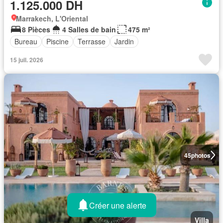
1.125.000 DH
Marrakech, L'Oriental
8 Pièces
4 Salles de bain
475 m²
Bureau
Piscine
Terrasse
Jardin
15 juil. 2026
45
photos
Créer une alerte
Villa