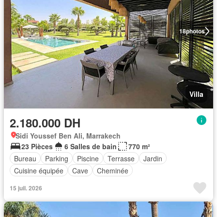
18
photos
Villa
2.180.000 DH
Sidi Youssef Ben Ali, Marrakech
23 Pièces
6 Salles de bain
770 m²
Bureau
Parking
Piscine
Terrasse
Jardin
Cuisine équipée
Cave
Cheminée
15 juil. 2026