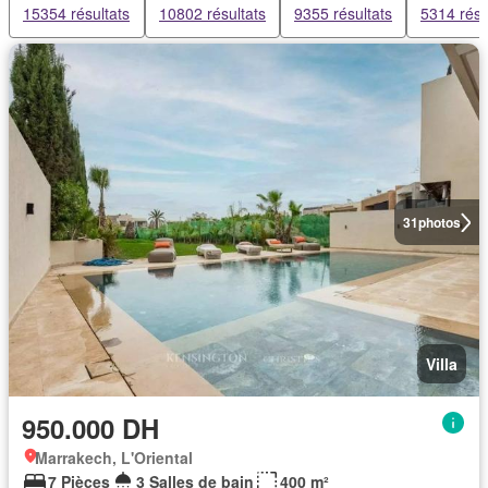
15354 résultats
10802 résultats
9355 résultats
5314 résu
31
photos
Villa
950.000 DH
Marrakech, L'Oriental
7 Pièces
3 Salles de bain
400 m²