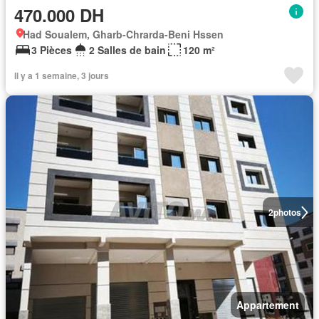
470.000 DH
Had Soualem, Gharb-Chrarda-Beni Hssen
3 Pièces
2 Salles de bain
120 m²
Il y a 1 semaine, 3 jours
2
photos
Appartement