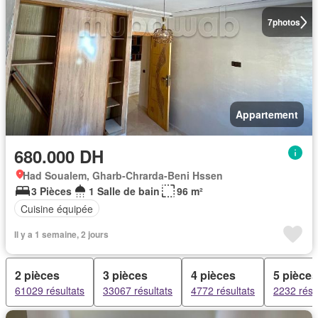
7
photos
Appartement
680.000 DH
Had Soualem, Gharb-Chrarda-Beni Hssen
3 Pièces
1 Salle de bain
96 m²
Cuisine équipée
Il y a 1 semaine, 2 jours
2 pièces
3 pièces
4 pièces
5 pièces
61029 résultats
33067 résultats
4772 résultats
2232 résu