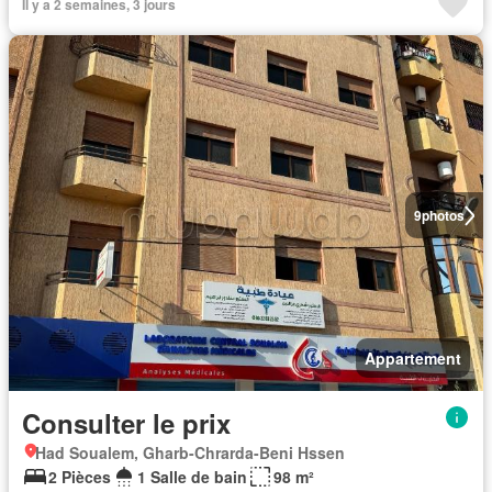
Il y a 2 semaines, 3 jours
9
photos
Appartement
Consulter le prix
Had Soualem, Gharb-Chrarda-Beni Hssen
2 Pièces
1 Salle de bain
98 m²