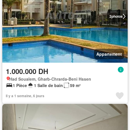
2
photos
Appartement
1.000.000 DH
Had Soualem, Gharb-Chrarda-Beni Hssen
1 Pièce
1 Salle de bain
59 m²
Il y a 1 semaine, 6 jours