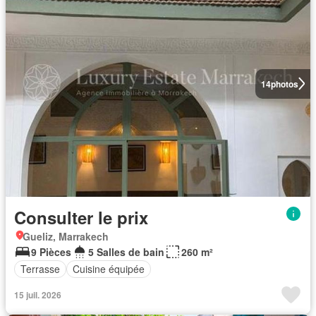
14
photos
Consulter le prix
Gueliz, Marrakech
9 Pièces
5 Salles de bain
260 m²
Terrasse
Cuisine équipée
15 juil. 2026