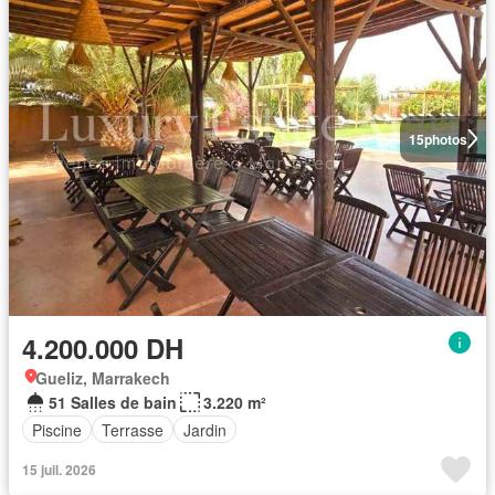
15
photos
4.200.000 DH
Gueliz, Marrakech
51 Salles de bain
3.220 m²
Piscine
Terrasse
Jardin
15 juil. 2026