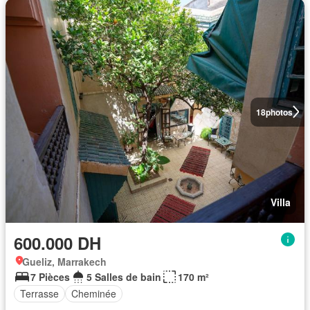
18
photos
Villa
600.000 DH
Gueliz, Marrakech
7 Pièces
5 Salles de bain
170 m²
Terrasse
Cheminée