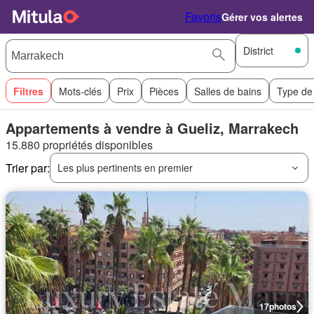
Favoris
Gérer vos alertes
District
Filtres
Mots-clés
Prix
Pièces
Salles de bains
Type de
Appartements à vendre à Gueliz, Marrakech
15.880 propriétés disponibles
Trier par:
Les plus pertinents en premier
17
photos