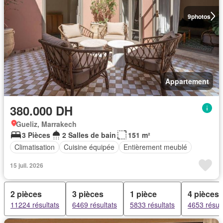
9
photos
Appartement
380.000 DH
Gueliz, Marrakech
3 Pièces
2 Salles de bain
151 m²
Climatisation
Cuisine équipée
Entièrement meublé
15 juil. 2026
2 pièces
3 pièces
1 pièce
4 pièces
11224 résultats
6469 résultats
5833 résultats
4653 résult