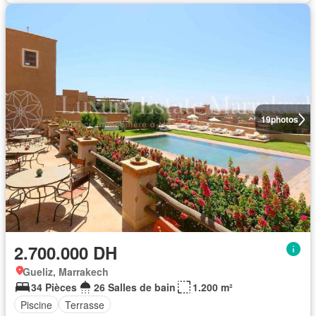
19
photos
2.700.000 DH
Gueliz, Marrakech
34 Pièces
26 Salles de bain
1.200 m²
Piscine
Terrasse