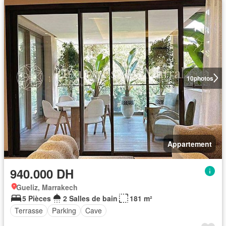
10
photos
Appartement
940.000 DH
Gueliz, Marrakech
5 Pièces
2 Salles de bain
181 m²
Terrasse
Parking
Cave