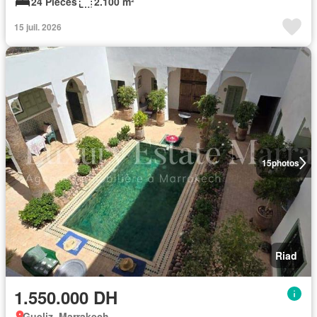
24 Pièces
2.100 m²
15 juil. 2026
15
photos
Riad
1.550.000 DH
Gueliz, Marrakech