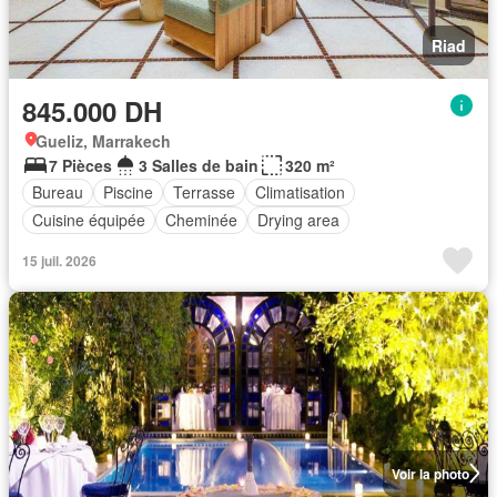
Riad
845.000 DH
Gueliz, Marrakech
7 Pièces
3 Salles de bain
320 m²
Bureau
Piscine
Terrasse
Climatisation
Cuisine équipée
Cheminée
Drying area
15 juil. 2026
Voir la photo