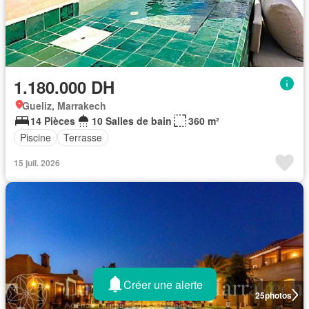
1.180.000 DH
Gueliz, Marrakech
14 Pièces
10 Salles de bain
360 m²
Piscine
Terrasse
15 juil. 2026
Créer une alerte
25
photos