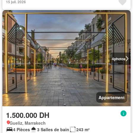
15 juil. 2026
4
photos
Appartement
1.500.000 DH
Gueliz, Marrakech
4 Pièces
3 Salles de bain
243 m²