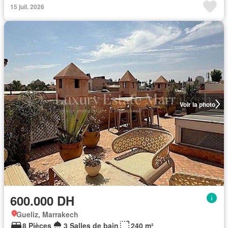
15 juil. 2026
Voir la photo
600.000 DH
Gueliz, Marrakech
8 Pièces
3 Salles de bain
240 m²