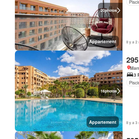
Pisci
20
photos
Appartement
Il y a 
295
Marr
3 
Pisci
16
photos
Appartement
Il y a 