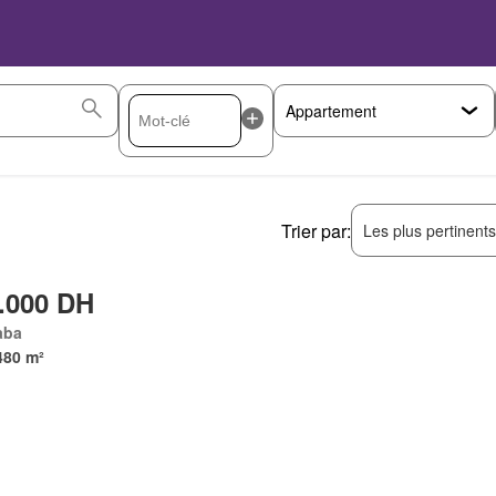
Trier par:
Les plus pertinent
.000 DH
aba
480 m²