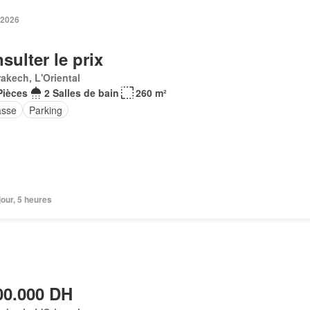
 2026
sulter le prix
akech, L'Oriental
Pièces
2 Salles de bain
260 m²
asse
Parking
 jour, 5 heures
00.000 DH