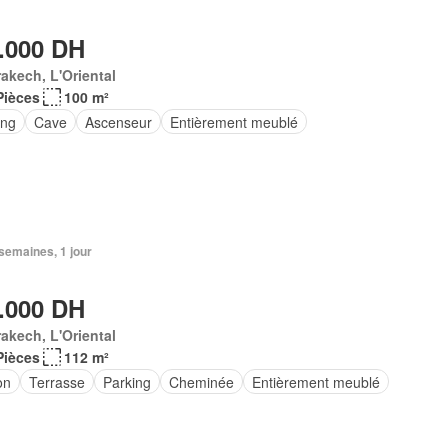
.000 DH
akech, L'Oriental
Pièces
100 m²
ing
Cave
Ascenseur
Entièrement meublé
3 semaines, 1 jour
.000 DH
akech, L'Oriental
Pièces
112 m²
on
Terrasse
Parking
Cheminée
Entièrement meublé