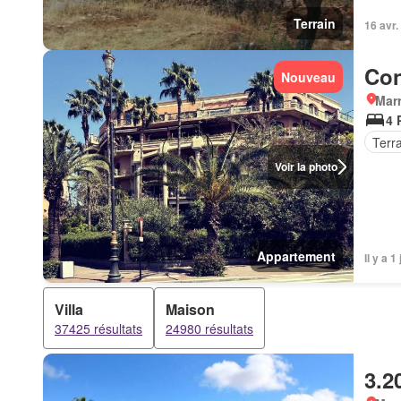
Terrain
16 avr.
Con
Nouveau
Marr
4 
Terr
Voir la photo
Appartement
Il y a 1
Villa
Maison
37425 résultats
24980 résultats
3.2