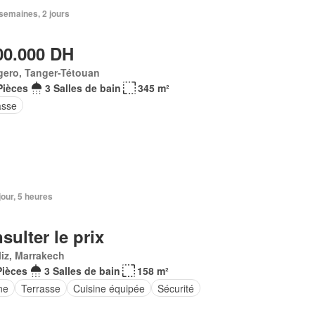
3 semaines, 2 jours
00.000 DH
gero, Tanger-Tétouan
Pièces
3 Salles de bain
345 m²
asse
 jour, 5 heures
sulter le prix
iz, Marrakech
Pièces
3 Salles de bain
158 m²
ne
Terrasse
Cuisine équipée
Sécurité