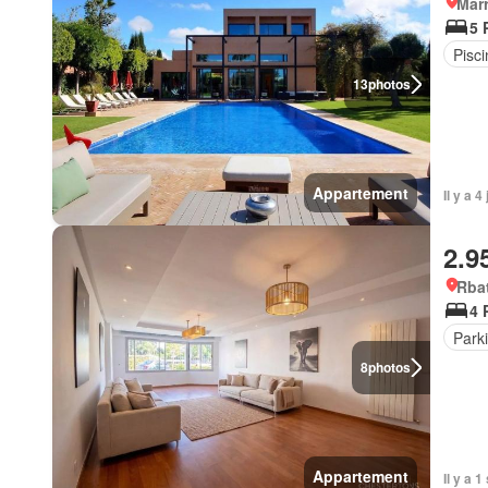
Marr
5 
Pisci
13
photos
Appartement
Il y a 4
2.9
Rba
4 
Park
8
photos
Appartement
Il y a 