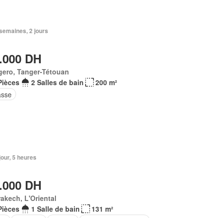
3 semaines, 2 jours
.000 DH
gero, Tanger-Tétouan
Pièces
2 Salles de bain
200 m²
asse
 jour, 5 heures
.000 DH
akech, L'Oriental
Pièces
1 Salle de bain
131 m²