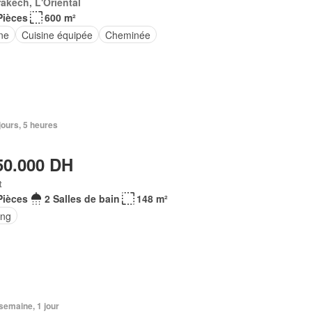
akech, L'Oriental
Pièces
600 m²
ne
Cuisine équipée
Cheminée
 jours, 5 heures
50.000 DH
t
Pièces
2 Salles de bain
148 m²
ing
1 semaine, 1 jour