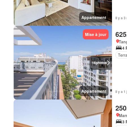
Appartement
Il y a 
625
Mise à jour
Tan
4 
Terr
16
photos
Appartement
Il y a 1
250
Marr
3 