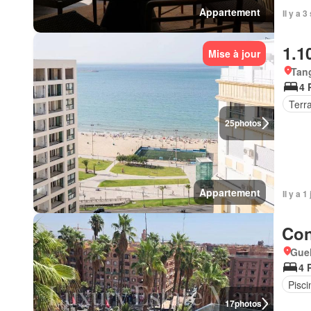
Appartement
Il y a 
1.1
Mise à jour
Tan
4 
Terr
25
photos
Appartement
Il y a 1
Con
Guel
4 
Pisci
17
photos