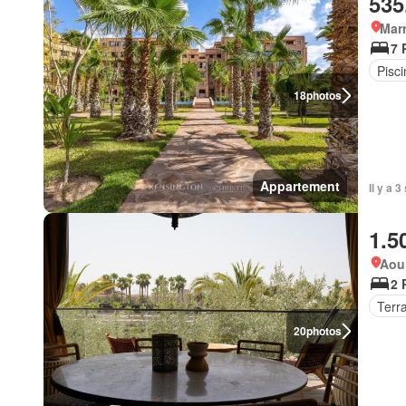
535
Marr
7 
Pisci
18
photos
Appartement
Il y a 
1.5
Aou
2 
Terr
20
photos