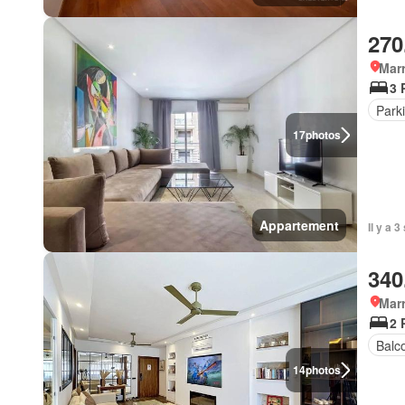
270
Marr
3 
Park
17
photos
Appartement
Il y a 
340
Marr
2 
Balc
14
photos