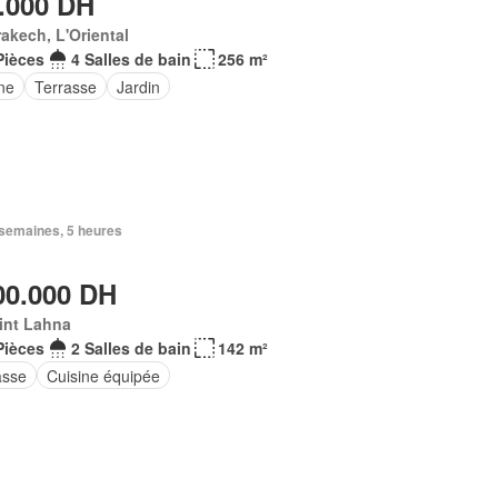
.000 DH
akech, L'Oriental
Pièces
4 Salles de bain
256 m²
ne
Terrasse
Jardin
3 semaines, 5 heures
00.000 DH
int Lahna
Pièces
2 Salles de bain
142 m²
asse
Cuisine équipée