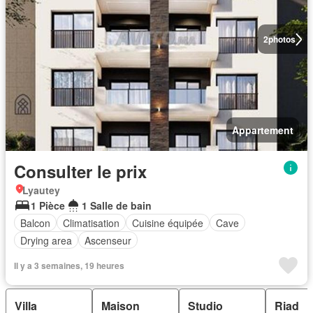
2
photos
Appartement
Consulter le prix
Lyautey
1 Pièce
1 Salle de bain
Balcon
Climatisation
Cuisine équipée
Cave
Drying area
Ascenseur
Il y a 3 semaines, 19 heures
Villa
Maison
Studio
Riad