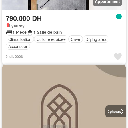
Appartement
790.000 DH
Lyautey
1 Pièce
1 Salle de bain
Climatisation
Cuisine équipée
Cave
Drying area
Ascenseur
9 juil. 2026
2
photos