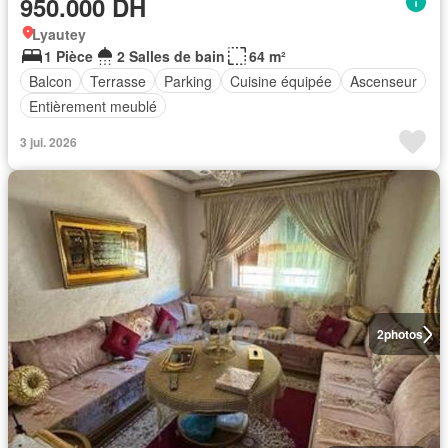
950.000 DH
Lyautey
1 Pièce
2 Salles de bain
64 m²
Balcon
Terrasse
Parking
Cuisine équipée
Ascenseur
Entièrement meublé
3 jui. 2026
2
photos