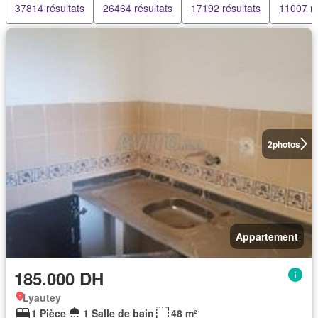
37814 résultats
26464 résultats
17192 résultats
11007 ré
2
photos
Appartement
185.000 DH
Lyautey
1 Pièce
1 Salle de bain
48 m²