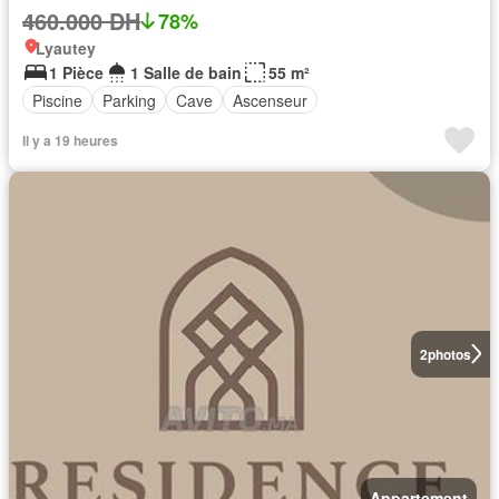
460.000 DH
78%
Lyautey
1 Pièce
1 Salle de bain
55 m²
Piscine
Parking
Cave
Ascenseur
Il y a 19 heures
2
photos
Appartement