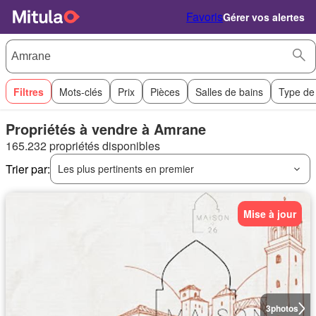
Favoris
Gérer vos alertes
Filtres
Mots-clés
Prix
Pièces
Salles de bains
Type de
Propriétés à vendre à Amrane
165.232 propriétés disponibles
Trier par:
Les plus pertinents en premier
Mise à jour
3
photos