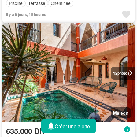
Piscine
Terrasse
Cheminée
Il y a 5 jours, 16 heures
12
photos
Maison
Créer une alerte
635.000 DH