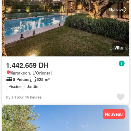
18
photos
Villa
1.442.659 DH
Marrakech, L'Oriental
5 Pièces
525 m²
Piscine
Jardin
Il y a 1 jour, 16 heures
Nouveau