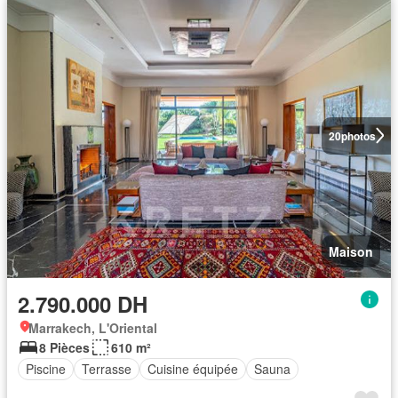
20
photos
Maison
2.790.000 DH
Marrakech, L'Oriental
8 Pièces
610 m²
Piscine
Terrasse
Cuisine équipée
Sauna