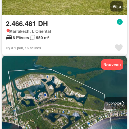
Villa
2.466.481 DH
Marrakech, L'Oriental
6 Pièces
950 m²
Il y a 1 jour, 16 heures
Nouveau
30
photos