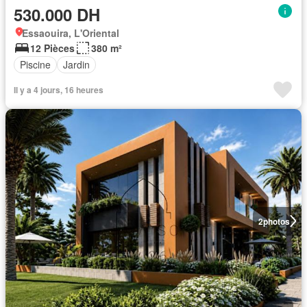
530.000 DH
Essaouira, L'Oriental
12 Pièces
380 m²
Piscine
Jardin
Il y a 4 jours, 16 heures
2
photos