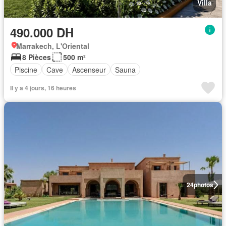
Villa
490.000 DH
Marrakech, L'Oriental
8 Pièces
500 m²
Piscine
Cave
Ascenseur
Sauna
Il y a 4 jours, 16 heures
24
photos