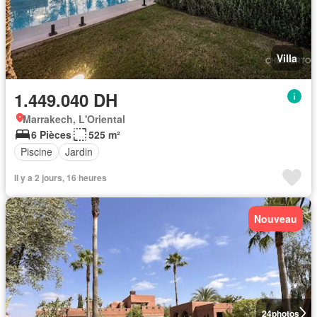
Villa
1.449.040 DH
Marrakech, L'Oriental
6 Pièces
525 m²
Piscine
Jardin
Il y a 2 jours, 16 heures
Nouveau
24
photos