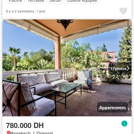
Piscine
Terrasse
Jardin
Cuisine équipée
Il y a 2 semaines, 1 jour
17
photos
Appartement
780.000 DH
Marrakech, L'Oriental