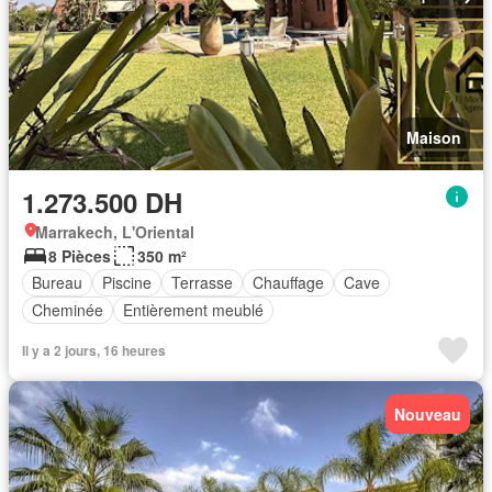
Maison
1.273.500 DH
Marrakech, L'Oriental
8 Pièces
350 m²
Bureau
Piscine
Terrasse
Chauffage
Cave
Cheminée
Entièrement meublé
Il y a 2 jours, 16 heures
Nouveau