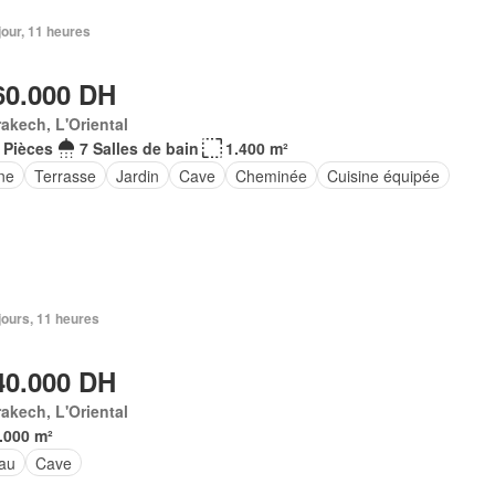
 jour, 11 heures
60.000 DH
akech, L'Oriental
 Pièces
7 Salles de bain
1.400 m²
ne
Terrasse
Jardin
Cave
Cheminée
Cuisine équipée
2 jours, 11 heures
40.000 DH
akech, L'Oriental
.000 m²
au
Cave