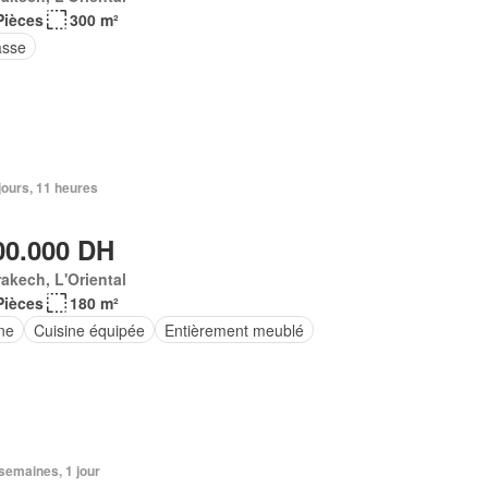
Pièces
300 m²
asse
6 jours, 11 heures
00.000 DH
akech, L'Oriental
Pièces
180 m²
ne
Cuisine équipée
Entièrement meublé
2 semaines, 1 jour