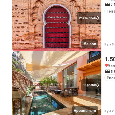
7 
Terr
Voir la photo
Maison
Il y a 
1.5
Marr
5 
Pisci
11
photos
Appartement
Il y a 