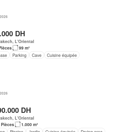
 2026
.000 DH
akech, L'Oriental
Pièces
99 m²
asse
Parking
Cave
Cuisine équipée
 2026
90.000 DH
akech, L'Oriental
 Pièces
1.000 m²
ing
Piscine
Jardin
Cuisine équipée
Drying area