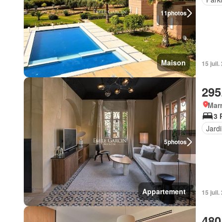
11
photos
Maison
15 juil.
295
Marr
3 
Jard
5
photos
Appartement
15 juil.
480