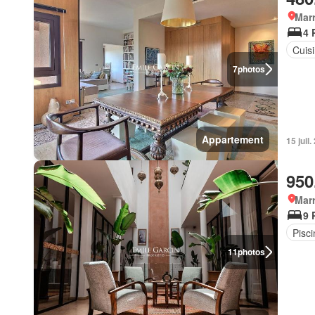
Marr
4 
Cuis
7
photos
Appartement
15 juil.
950
Marr
9 
Pisci
11
photos