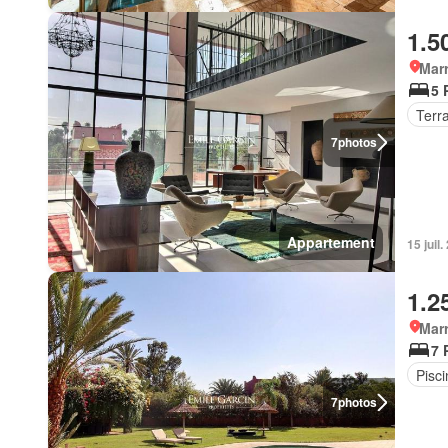
1.5
Marr
5 
Terr
7
photos
Appartement
15 juil.
1.2
Marr
7 
Pisci
7
photos