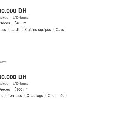
00.000 DH
akech, L'Oriental
Pièces
405 m²
asse
Jardin
Cuisine équipée
Cave
 2026
50.000 DH
akech, L'Oriental
Pièces
300 m²
ne
Terrasse
Chauffage
Cheminée