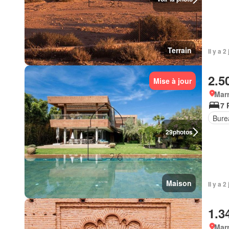
Terrain
Il y a 
2.5
Mise à jour
Marr
7 
Bure
29
photos
Maison
Il y a 
1.3
Marr