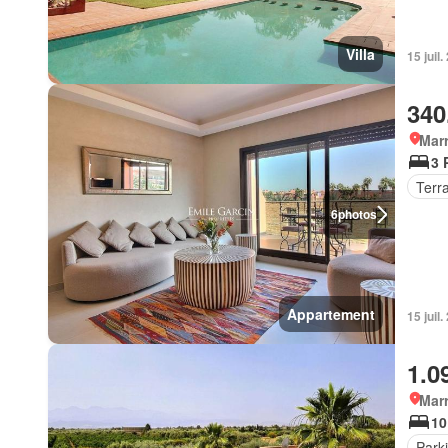
Villa
15 juil.
340
Marr
3 
Terr
6
photos
Appartement
15 juil.
1.0
Marr
10
Park