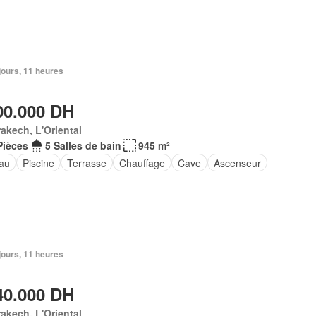
2 jours, 11 heures
00.000 DH
akech, L'Oriental
Pièces
5 Salles de bain
945 m²
au
Piscine
Terrasse
Chauffage
Cave
Ascenseur
2 jours, 11 heures
40.000 DH
akech, L'Oriental