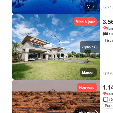
Villa
Il y a 1
3.5
Mise à jour
Marr
10
Pisci
22
photos
Maison
Il y a 
1.1
Nouveau
Marr
10
Bure
Voir la photo