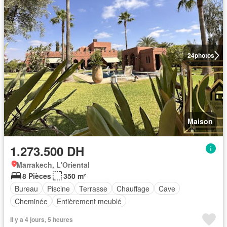
24
photos
Maison
1.273.500 DH
Marrakech, L'Oriental
8 Pièces
350 m²
Bureau
Piscine
Terrasse
Chauffage
Cave
Cheminée
Entièrement meublé
Il y a 4 jours, 5 heures