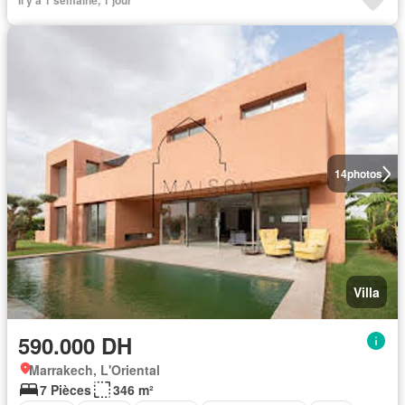
14
photos
Villa
590.000 DH
Marrakech, L'Oriental
7 Pièces
346 m²