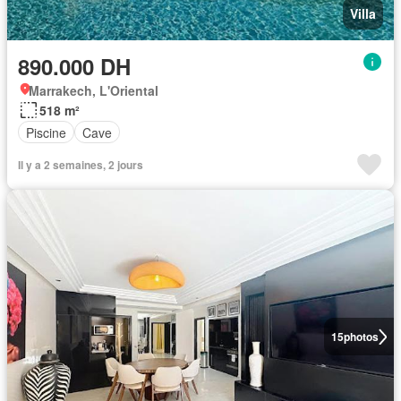
Villa
890.000 DH
Marrakech, L'Oriental
518 m²
Piscine
Cave
Il y a 2 semaines, 2 jours
15
photos