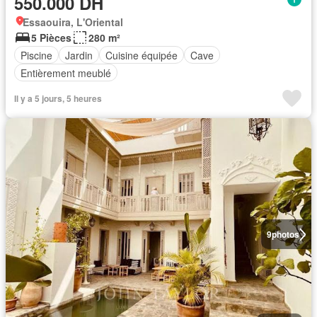
550.000 DH
Essaouira, L'Oriental
5 Pièces
280 m²
Piscine
Jardin
Cuisine équipée
Cave
Entièrement meublé
Il y a 5 jours, 5 heures
9
photos