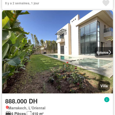
Il y a 2 semaines, 1 jour
6
photos
Villa
888.000 DH
Marrakech, L'Oriental
6 Pièces
410 m²