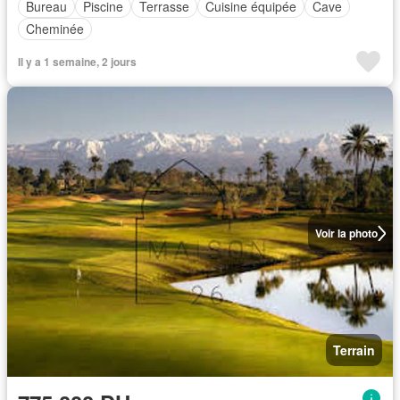
Bureau
Piscine
Terrasse
Cuisine équipée
Cave
Cheminée
Il y a 1 semaine, 2 jours
Voir la photo
Terrain