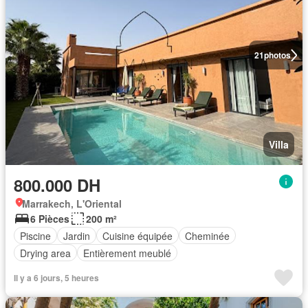
21
photos
Villa
800.000 DH
Marrakech, L'Oriental
6 Pièces
200 m²
Piscine
Jardin
Cuisine équipée
Cheminée
Drying area
Entièrement meublé
Il y a 6 jours, 5 heures