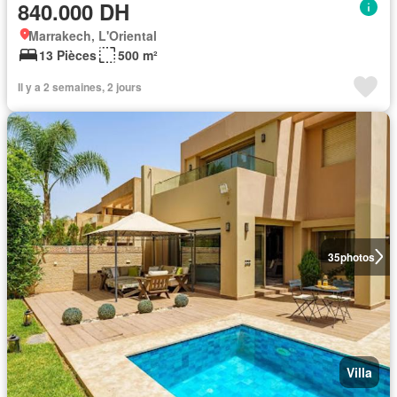
840.000 DH
Marrakech, L'Oriental
13 Pièces
500 m²
Il y a 2 semaines, 2 jours
35
photos
Villa