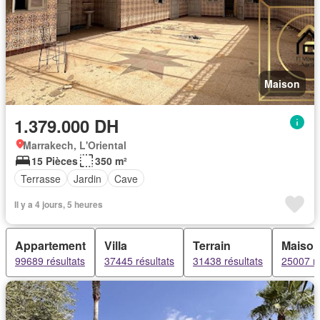
Maison
1.379.000 DH
Marrakech, L'Oriental
15 Pièces
350 m²
Terrasse
Jardin
Cave
Il y a 4 jours, 5 heures
Appartement
Villa
Terrain
Maiso
99689 résultats
37445 résultats
31438 résultats
25007 ré