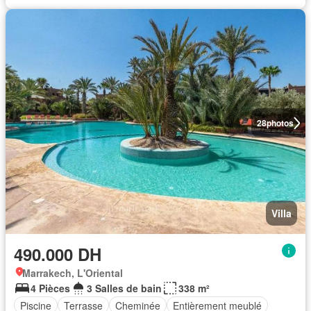
28
photos
Villa
490.000 DH
Marrakech, L'Oriental
4 Pièces
3 Salles de bain
338 m²
Piscine
Terrasse
Cheminée
Entièrement meublé