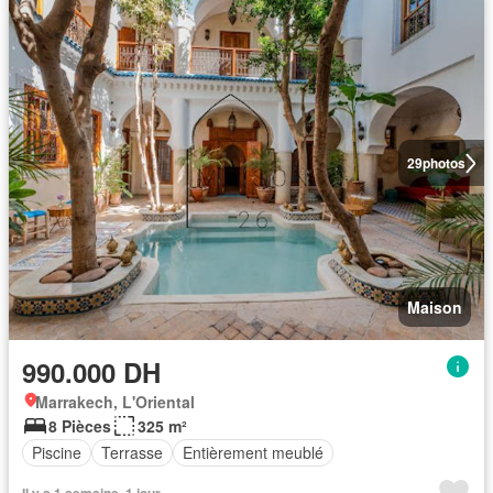
29
photos
Maison
990.000 DH
Marrakech, L'Oriental
8 Pièces
325 m²
Piscine
Terrasse
Entièrement meublé
Il y a 1 semaine, 1 jour