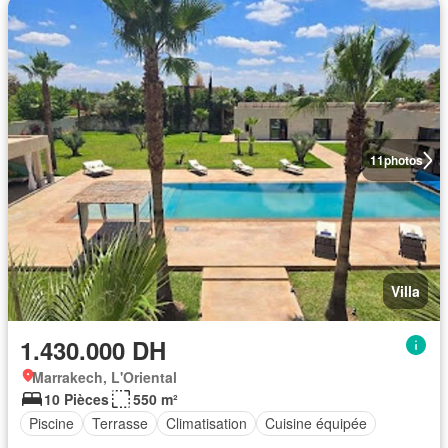
11
photos
Villa
1.430.000 DH
Marrakech, L'Oriental
10 Pièces
550 m²
Piscine
Terrasse
Climatisation
Cuisine équipée