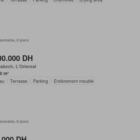
1 semaine, 6 jours
00.000 DH
akech, L'Oriental
0 m²
au
Terrasse
Parking
Entièrement meublé
1 semaine, 6 jours
.000 DH