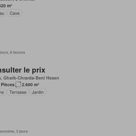
320 m²
au
Cave
 jours, 8 heures
sulter le prix
a, Gharb-Chrarda-Beni Hssen
 Pièces
2.600 m²
ne
Terrasse
Jardin
1 semaine, 3 jours