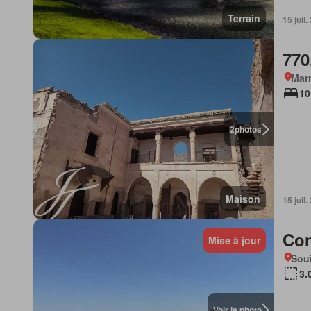
Terrain
15 juil.
770
Marr
10
2
photos
Maison
15 juil.
Con
Mise à jour
Soui
3.
Voir la photo