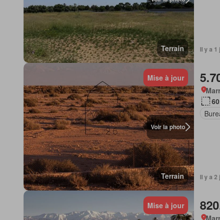
Terrain
Il y a 1
5.7
Mise à jour
Marr
60
Bure
Voir la photo
Terrain
Il y a 2
820
Mise à jour
Marr