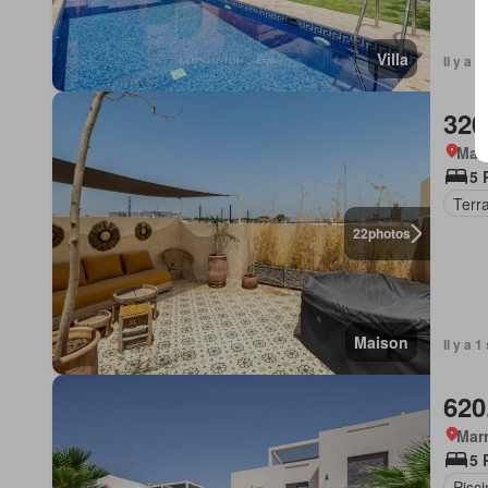
Villa
Il y a 
320
Marr
5 
Terr
22
photos
Maison
Il y a 
620
Marr
5 
Pisci