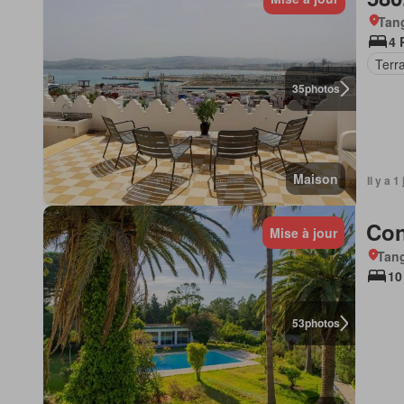
Tan
4 
Terr
35
photos
Maison
Il y a 1
Con
Mise à jour
Tang
10
53
photos