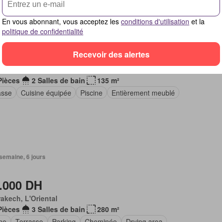
En vous abonnant, vous acceptez les
conditions d'utilisation
et la
1 semaine, 5 jours
politique de confidentialité
.000 DH
Recevoir des alertes
akech, L'Oriental
Pièces
2 Salles de bain
135 m²
asse
Cuisine équipée
Piscine
Entièrement meublé
1 semaine, 6 jours
.000 DH
akech, L'Oriental
Pièces
3 Salles de bain
280 m²
ne
Terrasse
Parking
Cheminée
Drying area