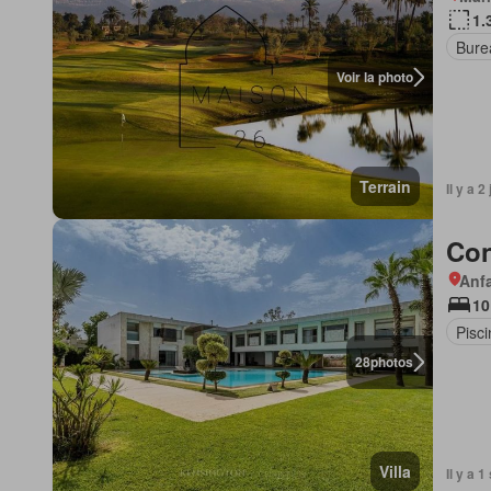
1.
Bure
Voir la photo
Terrain
Il y a 2
Con
Anf
10
Pisci
28
photos
Villa
Il y a 