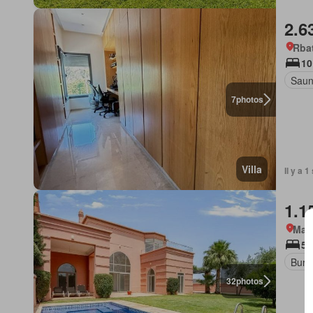
2.6
Rba
10
Sau
7
photos
Villa
Il y a 
1.1
Marr
5 
Bure
32
photos