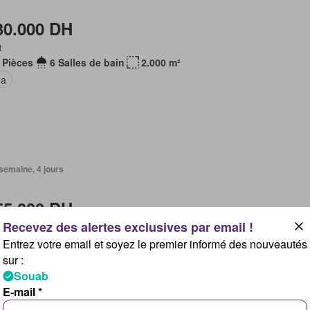
30.000 DH
t
 Pièces
6 Salles de bain
2.000 m²
na
1 semaine, 4 jours
55.000 DH
akech, L'Oriental
Pièces
13 Salles de bain
360 m²
Entrez votre email et soyez le premier informé des nouveautés
sur :
au
Piscine
Terrasse
Jardin
Cheminée
Souab
E-mail *