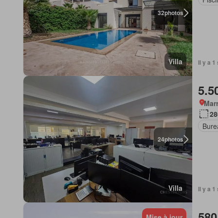
32
photos
Villa
Il y a 
5.5
Marr
28
Bure
24
photos
Villa
Il y a 
580
Mise à jour