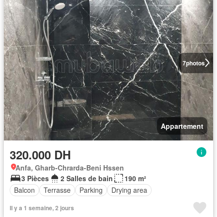
7
photos
Appartement
320.000 DH
Anfa, Gharb-Chrarda-Beni Hssen
3 Pièces
2 Salles de bain
190 m²
Balcon
Terrasse
Parking
Drying area
Il y a 1 semaine, 2 jours