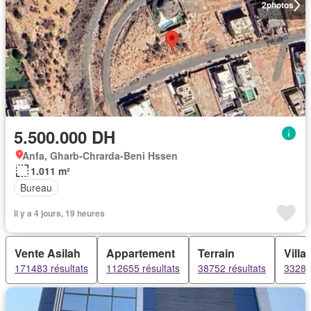
2
photos
5.500.000 DH
Anfa, Gharb-Chrarda-Beni Hssen
1.011 m²
Bureau
Il y a 4 jours, 19 heures
Vente Asilah
Appartement
Terrain
Villa
171483 résultats
112655 résultats
38752 résultats
33283