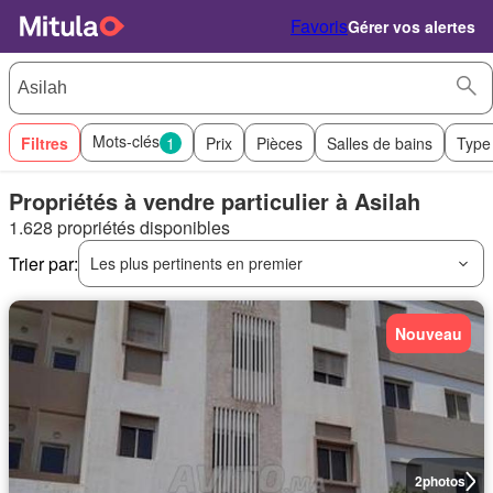
Favoris
Gérer vos alertes
Mots-clés
Filtres
1
Prix
Pièces
Salles de bains
Type
Propriétés à vendre particulier à Asilah
1.628 propriétés disponibles
Trier par:
Les plus pertinents en premier
Nouveau
2
photos