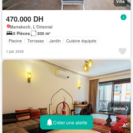
Villa
470.000 DH
Marrakech, L'Oriental
5 Pièces
300 m²
Piscine
Terrasse
Jardin
Cuisine équipée
1 juil. 2026
11
photos
Créer une alerte