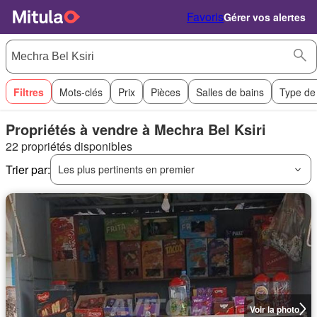
Favoris
Gérer vos alertes
Filtres
Mots-clés
Prix
Pièces
Salles de bains
Type de
Propriétés à vendre à Mechra Bel Ksiri
22 propriétés disponibles
Trier par:
Les plus pertinents en premier
Voir la photo