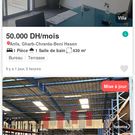
Villa
50.000 DH/mois
Anfa, Gharb-Chrarda-Beni Hssen
1 Pièce
1 Salle de bain
430 m²
Bureau
Terrasse
Il y a 1 jour, 5 heures
Mise à jour
5
photos