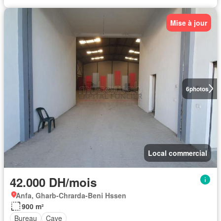
Mise à jour
6
photos
Local commercial
42.000 DH/mois
Anfa, Gharb-Chrarda-Beni Hssen
900 m²
Bureau
Cave