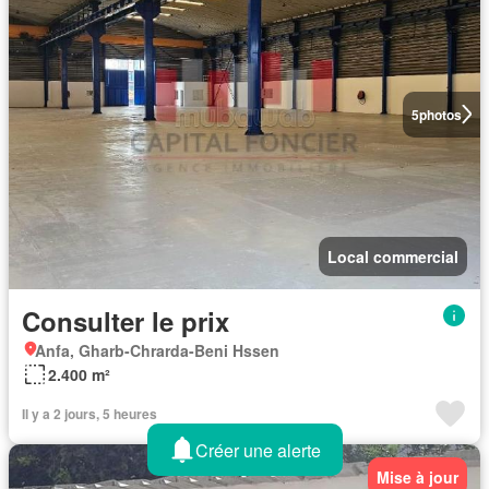
5
photos
Local commercial
Consulter le prix
Anfa, Gharb-Chrarda-Beni Hssen
2.400 m²
Il y a 2 jours, 5 heures
Créer une alerte
Mise à jour