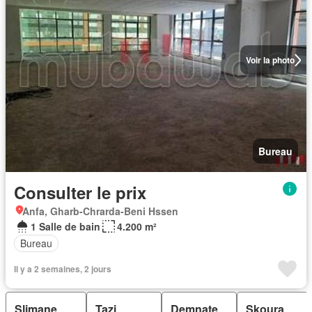
Voir la photo
Bureau
Consulter le prix
Anfa, Gharb-Chrarda-Beni Hssen
1 Salle de bain
4.200 m²
Bureau
Il y a 2 semaines, 2 jours
Slimane
Tazi
Demnate
Skoura