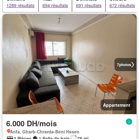
1289 résultats
694 résultats
691 résultats
672 résultats
7
photos
Appartement
6.000 DH/mois
Anfa, Gharb-Chrarda-Beni Hssen
2 Pièces
1 Salle de bain
75 m²