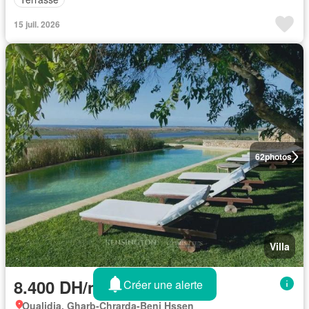
15 juil. 2026
62
photos
Villa
8.400 DH/mois
Créer une alerte
Oualidia, Gharb-Chrarda-Beni Hssen