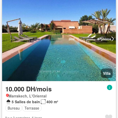
67
photos
Villa
10.000 DH/mois
Marrakech, L'Oriental
5 Salles de bain
400 m²
Bureau
Terrasse
Il y a 2 semaines, 6 jours