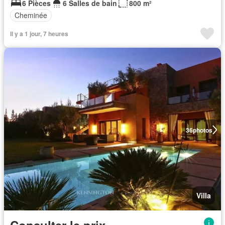
6 Pièces
6 Salles de bain
800 m²
Cheminée
Il y a 1 jour, 7 heures
36
photos
Villa
Consulter le prix