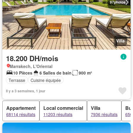
97
photos
Villa
18.200 DH/mois
Marrakech, L'Oriental
10 Pièces
6 Salles de bain
900 m²
Terrasse
Cuisine équipée
Il y a 3 semaines, 1 jour
Appartement
Local commercial
Villa
Bu
68114 résultats
11203 résultats
7936 résultats
6504