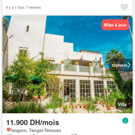
Il y a 1 jour, 7 heures
Mise à jour
32
photos
Villa
11.900 DH/mois
Tangero, Tanger-Tétouan