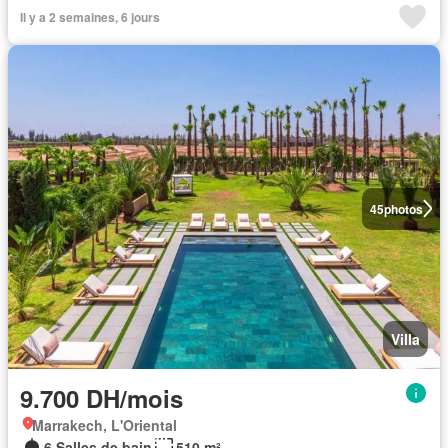
Il y a 2 semaines, 6 jours
45
photos
Villa
9.700 DH/mois
Marrakech, L'Oriental
6 Salles de bain
510 m²