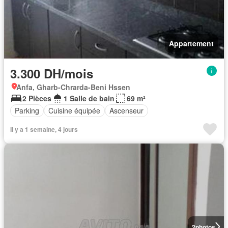
Appartement
3.300 DH/mois
Anfa, Gharb-Chrarda-Beni Hssen
2 Pièces
1 Salle de bain
69 m²
Parking
Cuisine équipée
Ascenseur
Il y a 1 semaine, 4 jours
2
photos