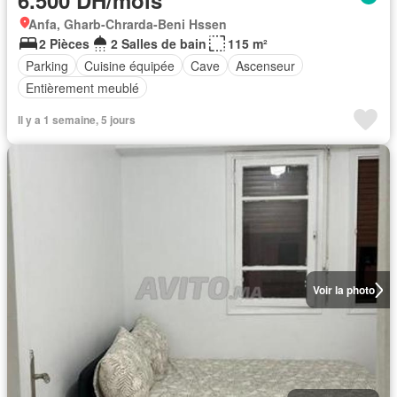
6.500 DH/mois
Anfa, Gharb-Chrarda-Beni Hssen
2 Pièces
2 Salles de bain
115 m²
Parking
Cuisine équipée
Cave
Ascenseur
Entièrement meublé
Il y a 1 semaine, 5 jours
Voir la photo