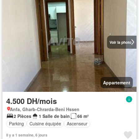
Voir la photo
Appartement
4.500 DH/mois
Anfa, Gharb-Chrarda-Beni Hssen
2 Pièces
1 Salle de bain
66 m²
Parking
Cuisine équipée
Ascenseur
Il y a 1 semaine, 6 jours