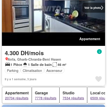
Voir la photo
Appartement
4.300 DH/mois
Anfa, Gharb-Chrarda-Beni Hssen
1 Pièce
1 Salle de bain
46 m²
Parking
Climatisation
Ascenseur
Il y a 1 semaine, 3 jours
Appartement
Garage
Studio
Local co
20704 résultats
7778 résultats
7534 résultats
6509 résul