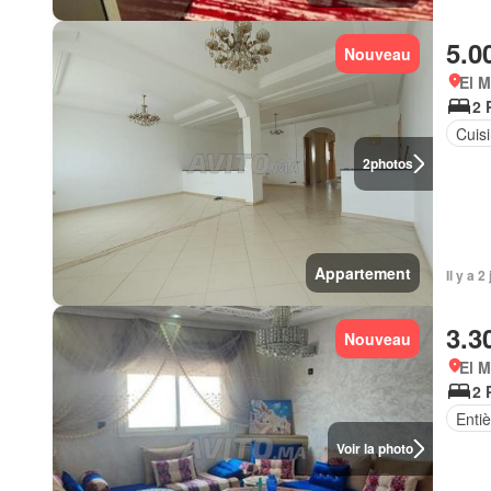
5.0
Nouveau
El 
2 
Cuis
2
photos
Appartement
Il y a 
3.3
Nouveau
El 
2 
Enti
Voir la photo