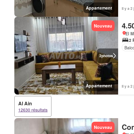
Appartement
Il y a 
4.5
Nouveau
El 
2 
Balc
2
photos
Appartement
Il y a 
Al Ain
12630 résultats
Con
Nouveau