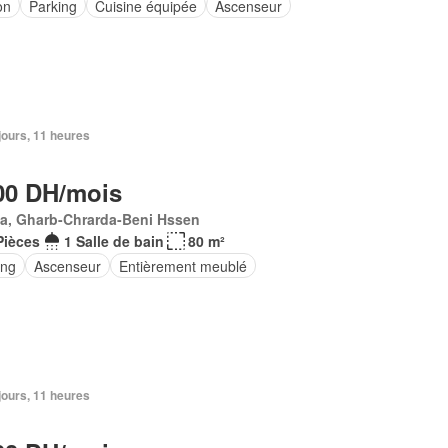
on
Parking
Cuisine équipée
Ascenseur
2 jours, 11 heures
00 DH/mois
Ma, Gharb-Chrarda-Beni Hssen
Pièces
1 Salle de bain
80 m²
ing
Ascenseur
Entièrement meublé
2 jours, 11 heures