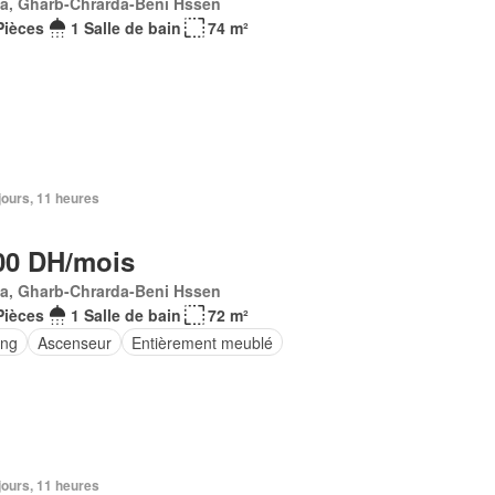
Ma, Gharb-Chrarda-Beni Hssen
Pièces
1 Salle de bain
74 m²
2 jours, 11 heures
00 DH/mois
Ma, Gharb-Chrarda-Beni Hssen
Pièces
1 Salle de bain
72 m²
ing
Ascenseur
Entièrement meublé
2 jours, 11 heures