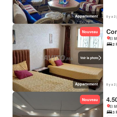
Appartement
Il y a 
Con
Nouveau
El 
2 
Voir la photo
Appartement
Il y a 
4.5
Nouveau
El 
3 