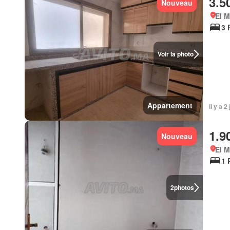
3.5
Nouveau
El 
3 
Voir la photo
Appartement
Il y a 
1.9
Nouveau
El 
1 
2
photos