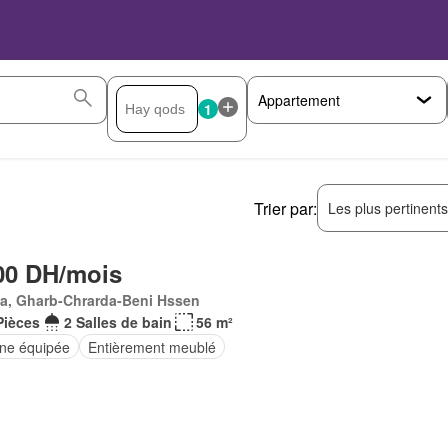
1
Trier par:
Les plus pertinent
00 DH/mois
Ma, Gharb-Chrarda-Beni Hssen
Pièces
2 Salles de bain
56 m²
ine équipée
Entièrement meublé