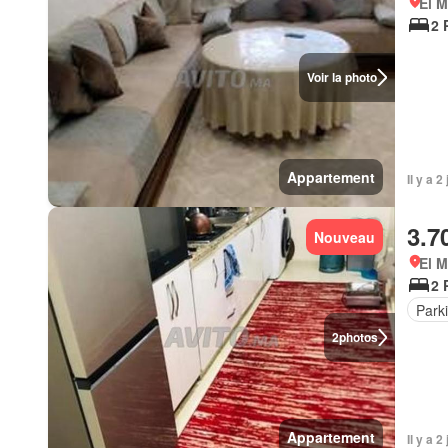
El 
2 
Voir la photo
Appartement
Il y a 
3.7
Nouveau
El 
2 
Park
2
photos
Appartement
Il y a 