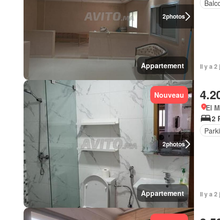
Balc
2
photos
Appartement
Il y a 
4.2
Nouveau
El 
2 
Park
2
photos
Appartement
Il y a 