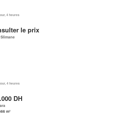
 jour, 4 heures
sulter le prix
 Slimane
 jour, 4 heures
.000 DH
ara
666 m²