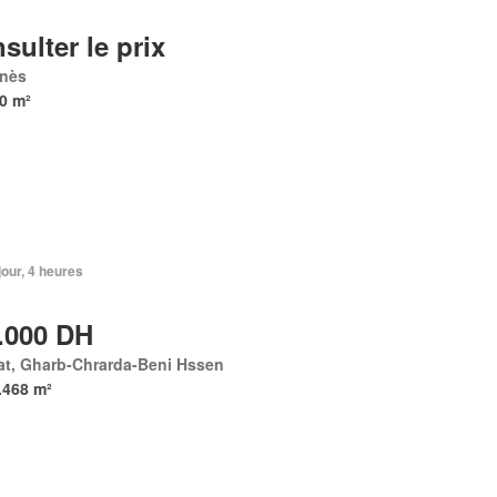
sulter le prix
nès
0 m²
 jour, 4 heures
.000 DH
at, Gharb-Chrarda-Beni Hssen
.468 m²