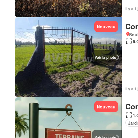
Il y a 1
Con
Nouveau
Sou
5.
Voir la photo
Il y a 1
Con
Nouveau
1.
Jard
Voir la photo