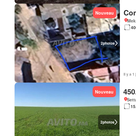
Con
Nouveau
Mek
40
2
photos
Il y a 1
450
Nouveau
Sett
15
2
photos