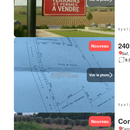
Il y a 1
240
Nouveau
Saf,
9.
Voir la photo
Il y a 1
Con
Nouveau
Cent