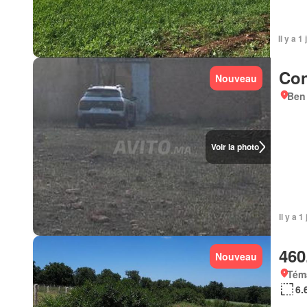
Il y a 1
Con
Nouveau
Ben
Voir la photo
Il y a 1
460
Nouveau
Tém
6.