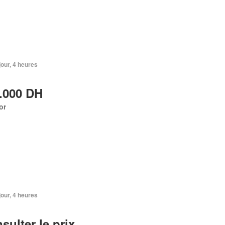
 jour, 4 heures
.000 DH
or
 jour, 4 heures
sulter le prix