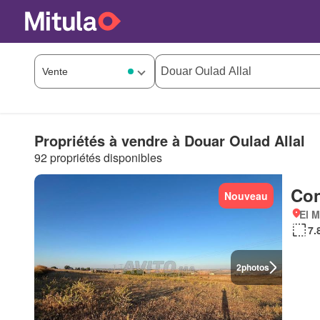
Propriétés à vendre à Douar Oulad Allal
92 propriétés disponibles
Con
Nouveau
El 
7.
2
photos