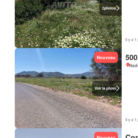
2
photos
Il y a 1
500
Nouveau
Nad
Voir la photo
Il y a 1
Con
Nouveau