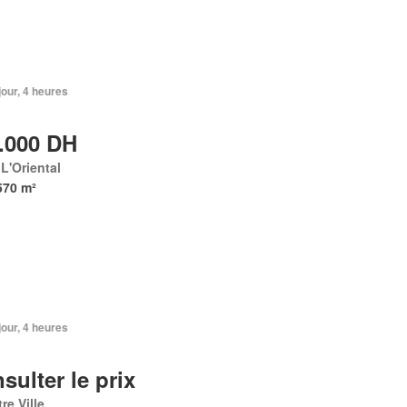
 jour, 4 heures
.000 DH
 L'Oriental
570 m²
 jour, 4 heures
sulter le prix
re Ville