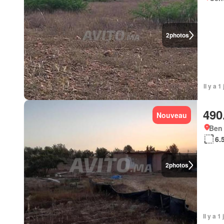
2
photos
Il y a 1
490
Nouveau
Ben
6.
2
photos
Il y a 1