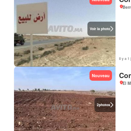
Ber
Voir la photo
Il y a 1
Con
Nouveau
El 
2
photos