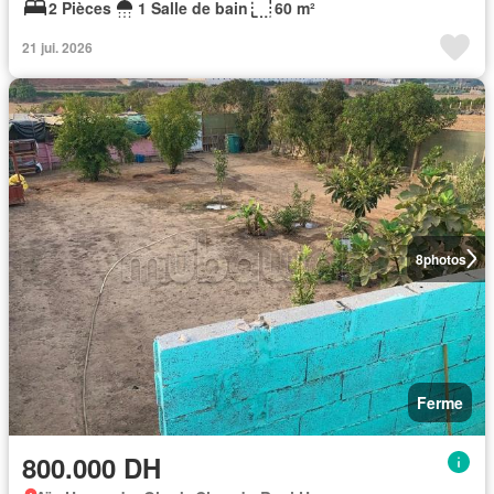
2 Pièces
1 Salle de bain
60 m²
21 jui. 2026
8
photos
Ferme
800.000 DH