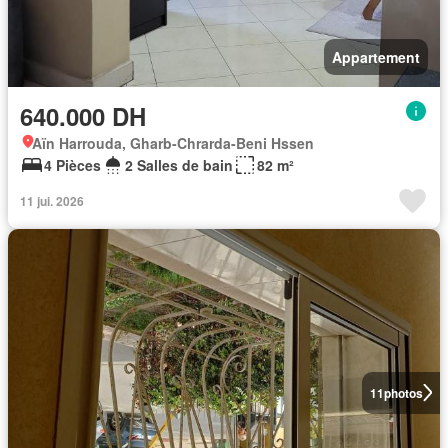
Appartement
640.000 DH
Aïn Harrouda, Gharb-Chrarda-Beni Hssen
4 Pièces
2 Salles de bain
82 m²
11 jui. 2026
11
photos