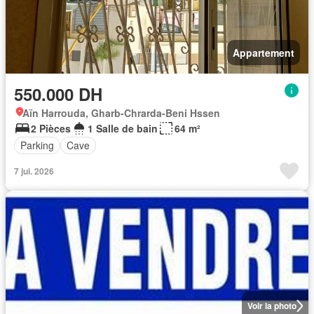
Appartement
550.000 DH
Aïn Harrouda, Gharb-Chrarda-Beni Hssen
2 Pièces
1 Salle de bain
64 m²
Parking
Cave
7 jui. 2026
Voir la photo