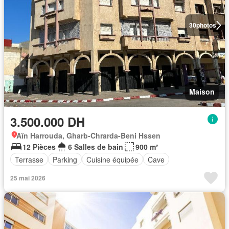
30
photos
Maison
3.500.000 DH
Aïn Harrouda, Gharb-Chrarda-Beni Hssen
12 Pièces
6 Salles de bain
900 m²
Terrasse
Parking
Cuisine équipée
Cave
25 mai 2026