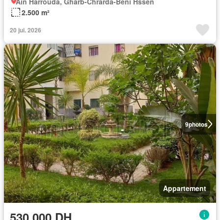
Aïn Harrouda, Gharb-Chrarda-Beni Hssen
2.500 m²
20 jui. 2026
9
photos
Appartement
530.000 DH