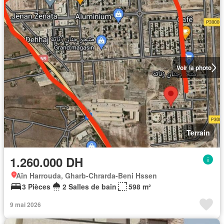
Voir la photo
Terrain
1.260.000 DH
Aïn Harrouda, Gharb-Chrarda-Beni Hssen
3 Pièces
2 Salles de bain
598 m²
9 mai 2026