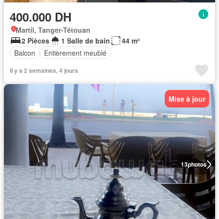
400.000 DH
Martil, Tanger-Tétouan
2 Pièces
1 Salle de bain
44 m²
Balcon
Entièrement meublé
Il y a 2 semaines, 4 jours
Mise à jour
13
photos