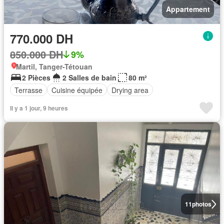
Appartement
770.000 DH
850.000 DH
9%
Martil, Tanger-Tétouan
2 Pièces
2 Salles de bain
80 m²
Terrasse
Cuisine équipée
Drying area
Il y a 1 jour, 9 heures
11
photos