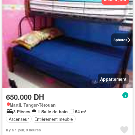
8
photos
Appartement
650.000 DH
Martil, Tanger-Tétouan
3 Pièces
1 Salle de bain
54 m²
Ascenseur
Entièrement meublé
Il y a 1 jour, 9 heures