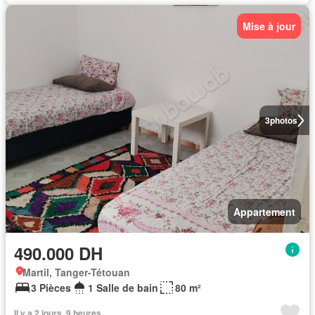
Mise à jour
3
photos
Appartement
490.000 DH
Martil, Tanger-Tétouan
3 Pièces
1 Salle de bain
80 m²
Il y a 2 jours, 9 heures