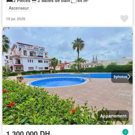
2 Pièces
2 Salles de bain
64 m²
Ascenseur
19 jui. 2026
9
photos
Appartement
1.300.000 DH