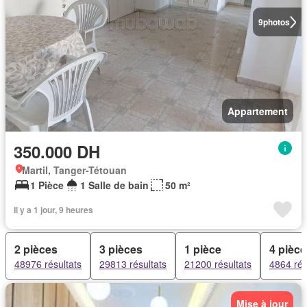
9
photos
Appartement
350.000 DH
Martil, Tanger-Tétouan
1 Pièce
1 Salle de bain
50 m²
Il y a 1 jour, 9 heures
2 pièces
3 pièces
1 pièce
4 pièc
48976 résultats
29813 résultats
21200 résultats
4864 rés
Mise à jour