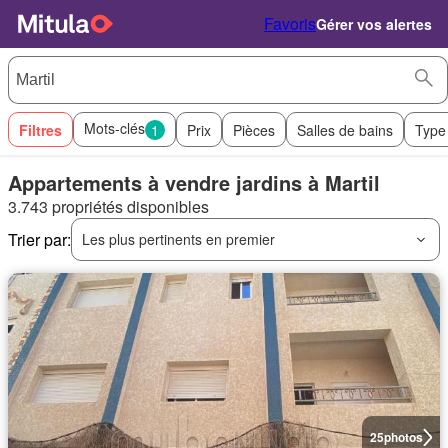
Favoris
Gérer vos alertes
Mots-clés
Filtres
1
Prix
Pièces
Salles de bains
Type
Appartements à vendre jardins à Martil
3.743 propriétés disponibles
Trier par:
Les plus pertinents en premier
25
photos