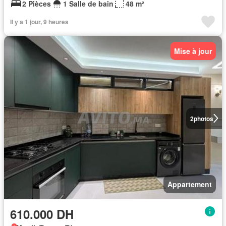
2 Pièces
1 Salle de bain
48 m²
Il y a 1 jour, 9 heures
Mise à jour
2
photos
Appartement
610.000 DH