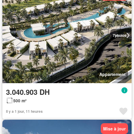
7
photos
Appartement
3.040.903 DH
500 m²
Il y a 1 jour, 11 heures
Mise à jour