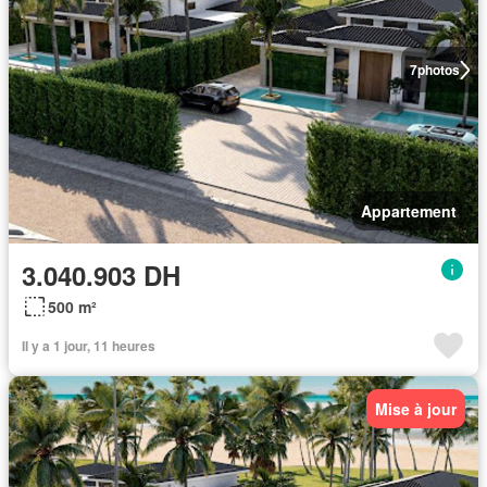
7
photos
Appartement
3.040.903 DH
500 m²
Il y a 1 jour, 11 heures
Mise à jour