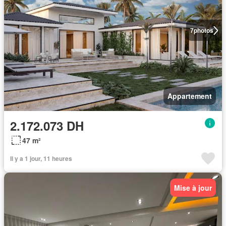
7
photos
Appartement
2.172.073 DH
47 m²
Il y a 1 jour, 11 heures
Mise à jour