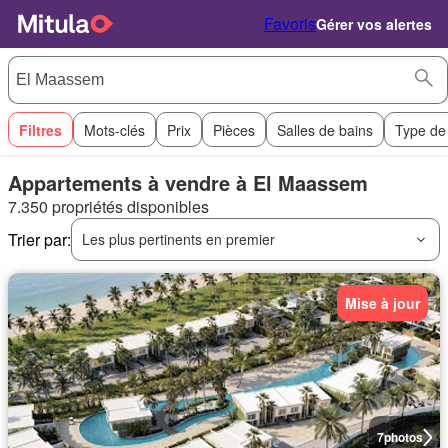
Favoris
Gérer vos alertes
Filtres
Mots-clés
Prix
Pièces
Salles de bains
Type de
Appartements à vendre à El Maassem
7.350 propriétés disponibles
Trier par:
Les plus pertinents en premier
Mise à jour
7
photos