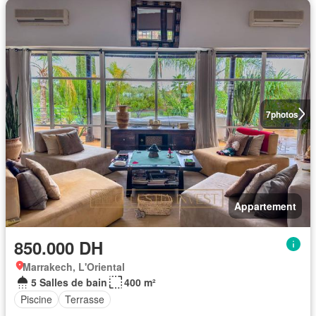
7
photos
Appartement
850.000 DH
Marrakech, L'Oriental
5 Salles de bain
400 m²
Piscine
Terrasse