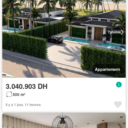
7
photos
Appartement
3.040.903 DH
500 m²
Il y a 1 jour, 11 heures