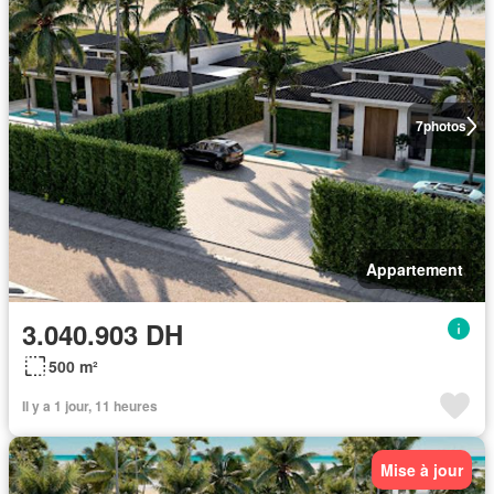
7
photos
Appartement
3.040.903 DH
500 m²
Il y a 1 jour, 11 heures
Mise à jour