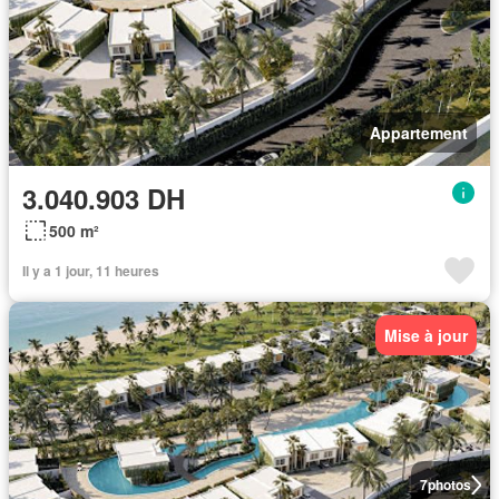
Appartement
3.040.903 DH
500 m²
Il y a 1 jour, 11 heures
Mise à jour
7
photos