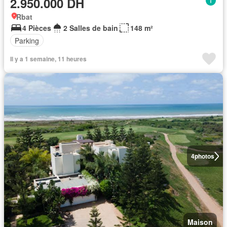
2.950.000 DH
Rbat
4 Pièces
2 Salles de bain
148 m²
Parking
Il y a 1 semaine, 11 heures
4
photos
Maison