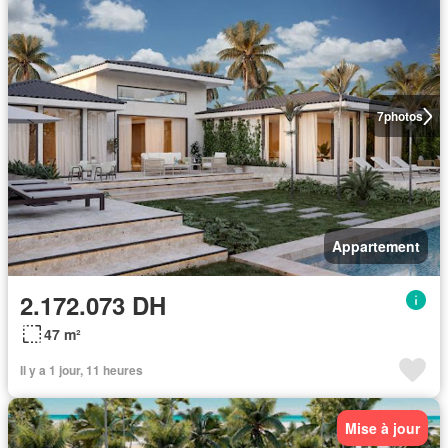
7
photos
Appartement
2.172.073 DH
47 m²
Il y a 1 jour, 11 heures
Mise à jour