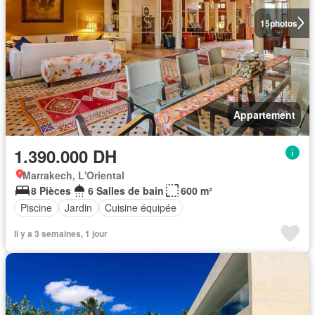
15
photos
Appartement
1.390.000 DH
Marrakech, L'Oriental
8 Pièces
6 Salles de bain
600 m²
Piscine
Jardin
Cuisine équipée
Il y a 3 semaines, 1 jour