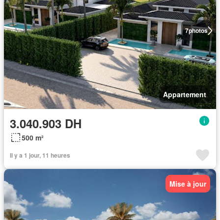
7
photos
Appartement
3.040.903 DH
500 m²
Il y a 1 jour, 11 heures
Mise à jour