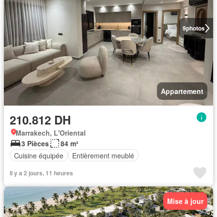
9
photos
Appartement
210.812 DH
Marrakech, L'Oriental
3 Pièces
84 m²
Cuisine équipée
Entièrement meublé
Il y a 2 jours, 11 heures
Mise à jour