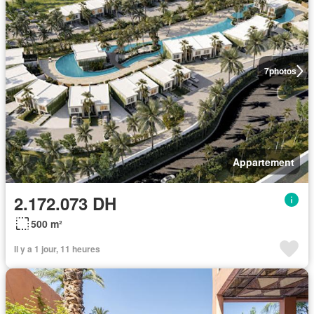
7
photos
Appartement
2.172.073 DH
500 m²
Il y a 1 jour, 11 heures