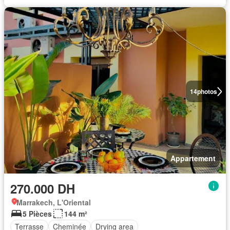
14
photos
Appartement
270.000 DH
Marrakech, L'Oriental
5 Pièces
144 m²
Terrasse
Cheminée
Drying area