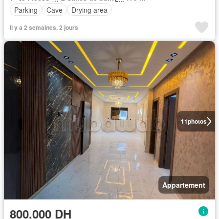
Parking
Cave
Drying area
Il y a 2 semaines, 2 jours
11
photos
Appartement
800.000 DH