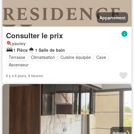
Appartement
Consulter le prix
Lyautey
1 Pièce
1 Salle de bain
Terrasse
Climatisation
Cuisine équipée
Cave
Ascenseur
Il y a 6 jours, 9 heures
8
photos