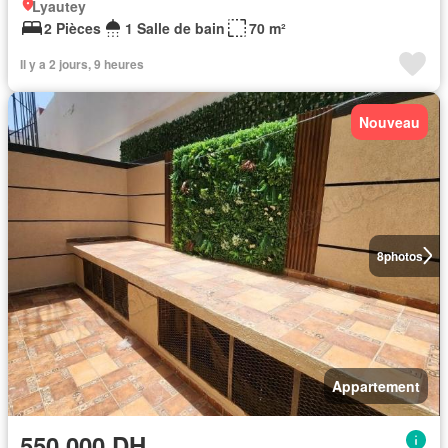
Lyautey
2 Pièces
1 Salle de bain
70 m²
Il y a 2 jours, 9 heures
Nouveau
8
photos
Appartement
550.000 DH