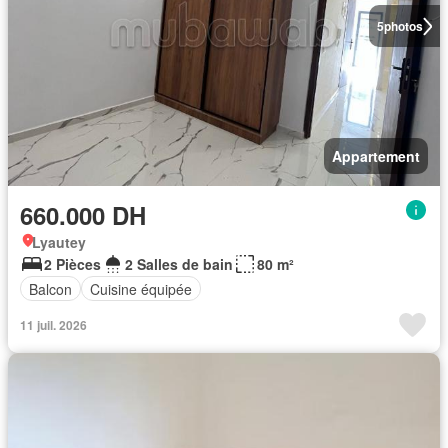
5
photos
Appartement
660.000 DH
Lyautey
2 Pièces
2 Salles de bain
80 m²
Balcon
Cuisine équipée
11 juil. 2026