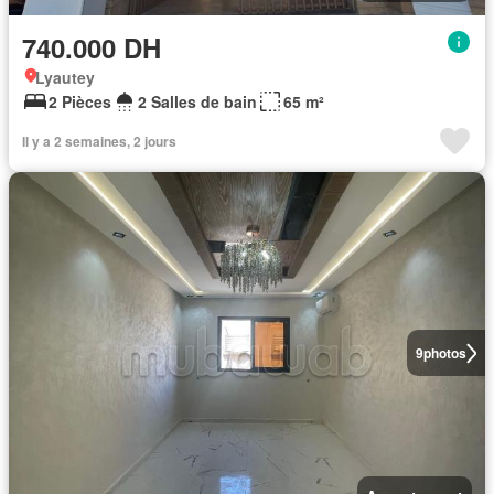
740.000 DH
Lyautey
2 Pièces
2 Salles de bain
65 m²
Il y a 2 semaines, 2 jours
9
photos